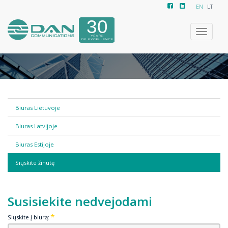
EN
LT
Toggle
navigatio
Biuras Lietuvoje
Biuras Latvijoje
Biuras Estijoje
Siųskite žinutę
Susisiekite nedvejodami
Siųskite į biurą: