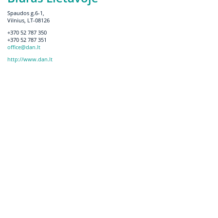
Spaudos g.6-1,
Vilnius, LT-08126
+370 52 787 350
+370 52 787 351
office@dan.lt
http://www.dan.lt