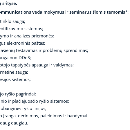
 srityse.
mmunications veda mokymus ir seminarus šiomis temomis*:
r tinklo sauga;
ntifikavimo sistemos;
ymo ir analizės priemonės;
us elektroninis paštas;
asienių testavimas ir problemų sprendimas;
auga nuo DDoS;
otojo tapatybės apsauga ir valdymas;
rnetinė sauga;
sijos sistemos;
jo ryšio pagrindai;
inio ir plačiajuosčio ryšio sistemos;
obanginės ryšio linijos;
o įranga, derinimas, paleidimas ir bandymai.
ir daug daugiau.