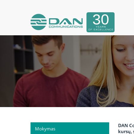
DAN Com
Mokymas
kursų, 