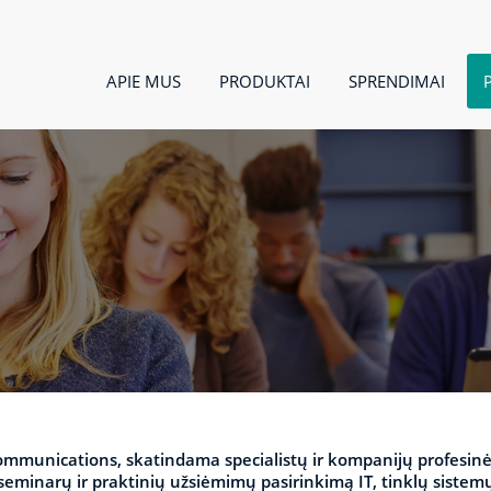
APIE MUS
PRODUKTAI
SPRENDIMAI
munications, skatindama specialistų ir kompanijų profesinės 
seminarų ir praktinių užsiėmimų pasirinkimą IT, tinklų sistemų