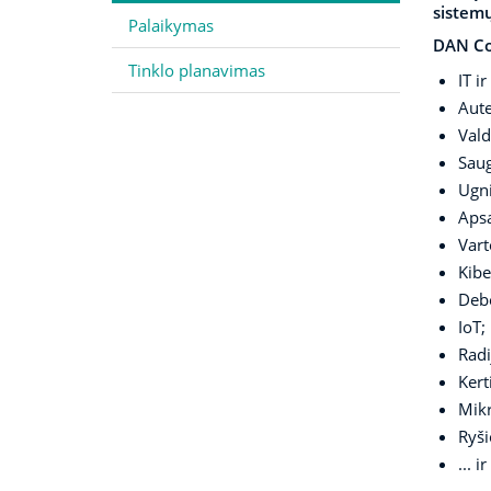
sistemų
Palaikymas
DAN Co
Tinklo planavimas
IT i
Aute
Vald
Saug
Ugni
Aps
Vart
Kibe
Debe
IoT;
Radi
Kert
Mikr
Ryši
... 