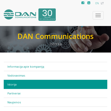
EN
LT
Toggle
navigatio
DAN Communications
Istorija
Informacija apie kompaniją
Vadovavimas
Istorija
Partneriai
Naujienos