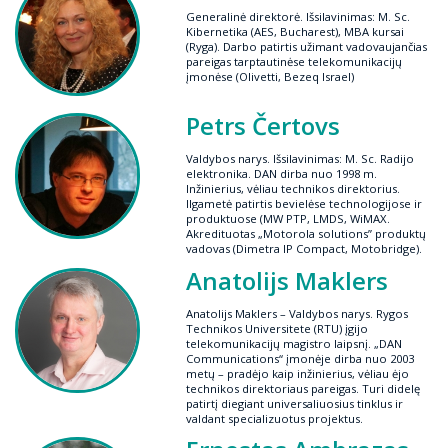
Generalinė direktorė. Išsilavinimas: M. Sc.
Kibernetika (AES, Bucharest), MBA kursai
(Ryga). Darbo patirtis užimant vadovaujančias
pareigas tarptautinėse telekomunikacijų
įmonėse (Olivetti, Bezeq Israel)
Petrs Čertovs
Valdybos narys. Išsilavinimas: M. Sc. Radijo
elektronika. DAN dirba nuo 1998 m.
Inžinierius, vėliau technikos direktorius.
Ilgametė patirtis bevielėse technologijose ir
produktuose (MW PTP, LMDS, WiMAX.
Akredituotas „Motorola solutions” produktų
vadovas (Dimetra IP Compact, Motobridge).
Anatolijs Maklers
Anatolijs Maklers – Valdybos narys. Rygos
Technikos Universitete (RTU) įgijo
telekomunikacijų magistro laipsnį. „DAN
Communications“ įmonėje dirba nuo 2003
metų – pradėjo kaip inžinierius, vėliau ėjo
technikos direktoriaus pareigas. Turi didelę
patirtį diegiant universaliuosius tinklus ir
valdant specializuotus projektus.