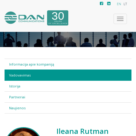
EN
LT
Toggle
navigatio
Informacija apie kompaniją
Vadovavimas
Istorija
Partneriai
Naujienos
Ileana Rutman