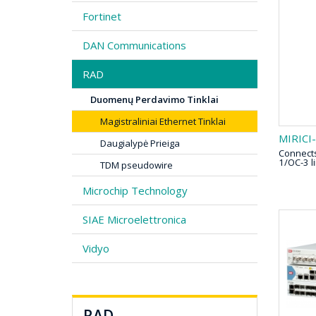
Fortinet
DAN Communications
RAD
Duomenų Perdavimo Tinklai
Magistraliniai Ethernet Tinklai
MIRICI
Daugialypė Prieiga
Connects
1/OC-3 l
TDM pseudowire
Microchip Technology
SIAE Microelettronica
Vidyo
RAD