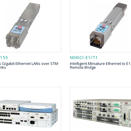
-155
MIRICI-E1/T1
 Gigabit Ethernet LANs over STM-
Intelligent Miniature Ethernet to E
inks
Remote Bridge