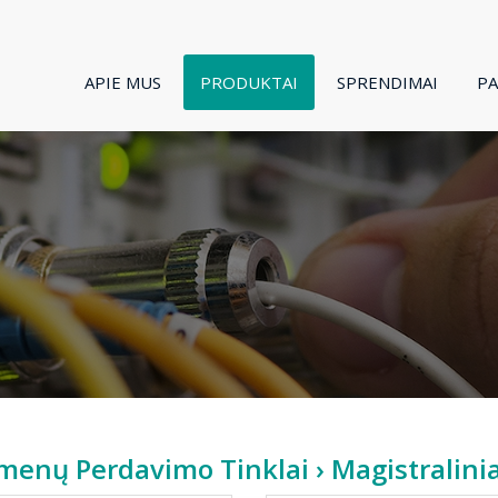
APIE MUS
PRODUKTAI
SPRENDIMAI
P
enų Perdavimo Tinklai
› Magistralini