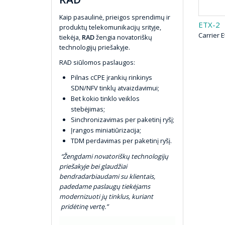
Kaip pasaulinė, prieigos sprendimų ir
ETX-2
produktų telekomunikacijų srityje,
Carrier 
tiekėja,
RAD
žengia novatoriškų
technologijų priešakyje.
RAD siūlomos paslaugos:
Pilnas cCPE įrankių rinkinys
SDN/NFV tinklų atvaizdavimui;
Bet kokio tinklo veiklos
stebėjimas;
Sinchronizavimas per paketinį ryšį;
Įrangos miniatiūrizacija;
TDM perdavimas per paketinį ryšį.
“Žengdami novatoriškų technologijų
priešakyje bei glaudžiai
bendradarbiaudami su klientais,
padedame paslaugų tiekėjams
modernizuoti jų tinklus, kuriant
pridėtinę vertę.”