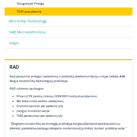
Daugialypė Prieiga
TDM pseudowire
Microchip Technology
SIAE Microelettronica
Vidyo
RAD
Kaip pasaulinė, prieigos sprendimų ir produktų telekomunikacijų srityje, tiekėja,
RAD
žengia novatoriškų technologijų priešakyje.
RAD siūlomos paslaugos:
Pilnas cCPE įrankių rinkinys SDN/NFV tinklų atvaizdavimui;
Bet kokio tinklo veiklos stebėjimas;
Sinchronizavimas per paketinį ryšį;
Įrangos miniatiūrizacija;
TDM perdavimas per paketinį ryšį.
“Žengdami novatoriškų technologijų priešakyje bei glaudžiai bendradarbiaudami su
klientais, padedame paslaugų tiekėjams modernizuoti jų tinklus, kuriant pridėtinę vertę.”