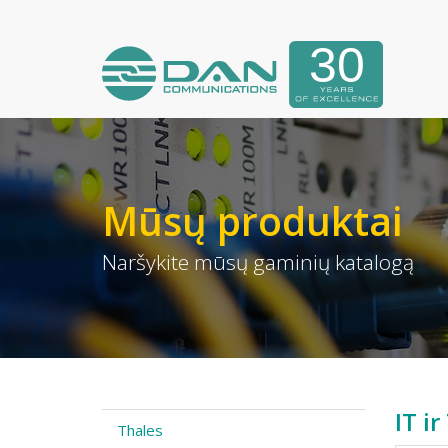
Mūsų produktai
Naršykite mūsų gaminių katalogą
IT i
Thales