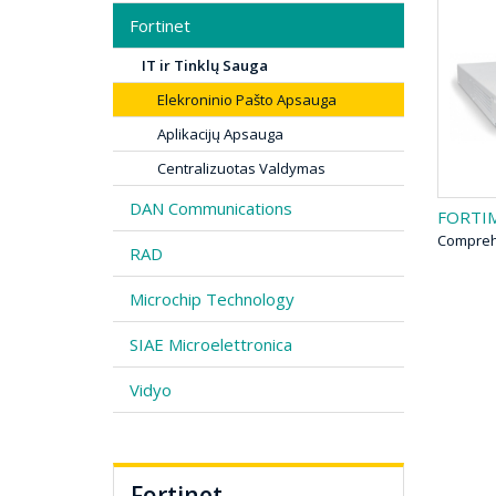
Fortinet
IT ir Tinklų Sauga
Elekroninio Pašto Apsauga
Aplikacijų Apsauga
Centralizuotas Valdymas
DAN Communications
FORTIM
Comprehe
RAD
Microchip Technology
SIAE Microelettronica
Vidyo
Fortinet