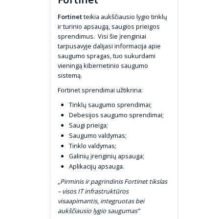
Fortinet
teikia aukščiausio lygio tinklų
ir turinio apsaugą, saugios prieigos
sprendimus. Visi šie įrenginiai
tarpusavyje dalijasi informacija apie
saugumo spragas, tuo sukurdami
vieningą kibernetinio saugumo
sistemą.
Fortinet sprendimai užtikrina:
Tinklų saugumo sprendimai;
Debesijos saugumo sprendimai;
Saugi prieiga;
Saugumo valdymas;
Tinklo valdymas;
Galinių įrenginių apsauga;
Aplikacijų apsauga.
„Pirminis ir pagrindinis Fortinet tikslas
– visos IT infrastruktūros
visaapimantis, integruotas bei
aukščiausio lygio saugumas”