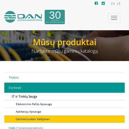
EN
LT
Toggle
navigatio
Mūsų produktai
Naršykite mūsų gaminių katalogą
Thales
Fortinet
IT ir Tinklų Sauga
Elekroninio Pašto Apsauga
Aplikacijų Apsauga
Centralizuotas Valdymas
DAN Communications