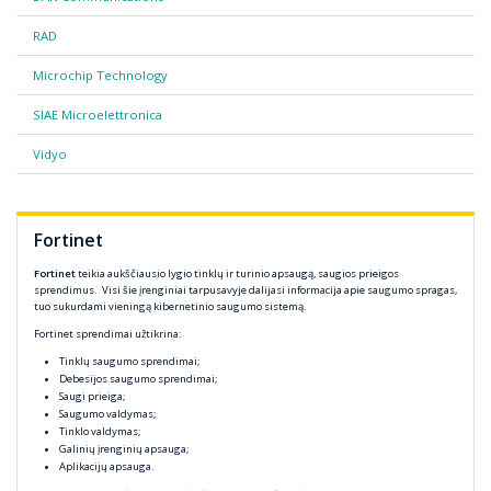
RAD
Microchip Technology
SIAE Microelettronica
Vidyo
Fortinet
Fortinet
teikia aukščiausio lygio tinklų ir turinio apsaugą, saugios prieigos
sprendimus. Visi šie įrenginiai tarpusavyje dalijasi informacija apie saugumo spragas,
tuo sukurdami vieningą kibernetinio saugumo sistemą.
Fortinet sprendimai užtikrina:
Tinklų saugumo sprendimai;
Debesijos saugumo sprendimai;
Saugi prieiga;
Saugumo valdymas;
Tinklo valdymas;
Galinių įrenginių apsauga;
Aplikacijų apsauga.