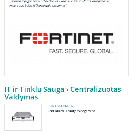
„Pirminis ir pagrindinis Fortinet tikslas – visos IT infrastruktūros visaapimantis,
integruotas bei aukščiausio lygio saugumas”
IT ir Tinklų Sauga
› Centralizuotas
Valdymas
FORTIMANAGER
Centralized Security Management