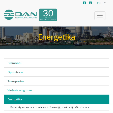
EN
LT
Toggle
navigatio
Energetika
Pramonei
Operatoriai
Transportas
Viešasis saugumas
Energetika
Paskirstymo automatizavimas ir išmaniųjų skaitiklių ryšio sistema