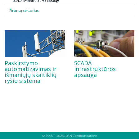
SCADA infrastruktūros apsauga
Finansų sektorius
Paskirstymo
SCADA
automatizavimas ir
infrastruktūros
išmaniųjų skaitiklių
apsauga
ryšio sistema
© 1996 – 2026, DAN Communications