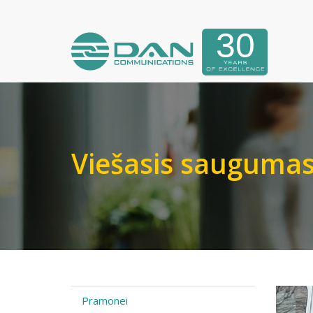
Viešasis sauguma
Pramonei