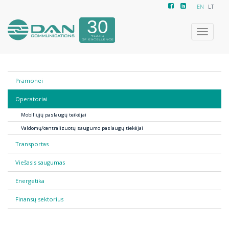
EN
LT
Toggle
navigatio
Pramonei
Operatoriai
Mobiliųjų paslaugų teikėjai
Valdomų/centralizuotų saugumo paslaugų tiekėjai
Transportas
Viešasis saugumas
Energetika
Finansų sektorius