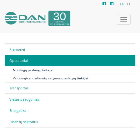
EN
LT
Toggle
navigatio
Pramonei
Operatoriai
Mobiliųjų paslaugų teikėjai
Valdomų/centralizuotų saugumo paslaugų tiekėjai
Transportas
Viešasis saugumas
Energetika
Finansų sektorius