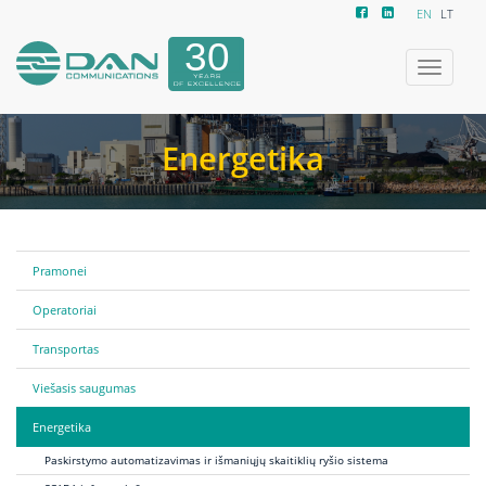
EN
LT
Toggle
navigatio
Energetika
Pramonei
Operatoriai
Transportas
Viešasis saugumas
Energetika
Paskirstymo automatizavimas ir išmaniųjų skaitiklių ryšio sistema